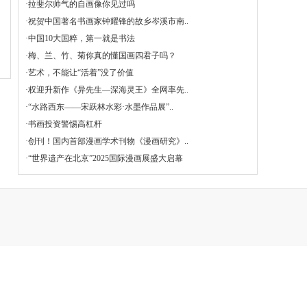
·
拉斐尔帅气的自画像你见过吗
·
祝贺中国著名书画家钟耀锋的故乡岑溪市南..
·
中国10大国粹，第一就是书法
·
梅、兰、竹、菊你真的懂国画四君子吗？
·
艺术，不能让“活着”没了价值
·
权迎升新作《异先生—深海灵王》全网率先..
·
“水路西东——宋跃林水彩·水墨作品展”..
·
书画投资警惕高杠杆
·
创刊！国内首部漫画学术刊物《漫画研究》..
·
“世界遗产在北京”2025国际漫画展盛大启幕