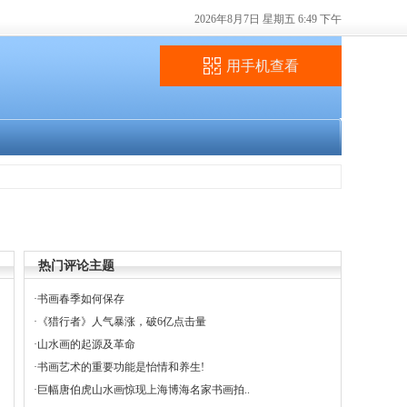
2026年8月7日 星期五 6:49 下午
用手机查看
热门评论主题
·
书画春季如何保存
·
《猎行者》人气暴涨，破6亿点击量
·
山水画的起源及革命
·
书画艺术的重要功能是怡情和养生!
·
巨幅唐伯虎山水画惊现上海博海名家书画拍..