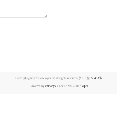
Copyright@http://www.wpci.hk all rights reserved
京ICP备050453号
Powered by
chinacyx
Code © 2003-2017
wpci