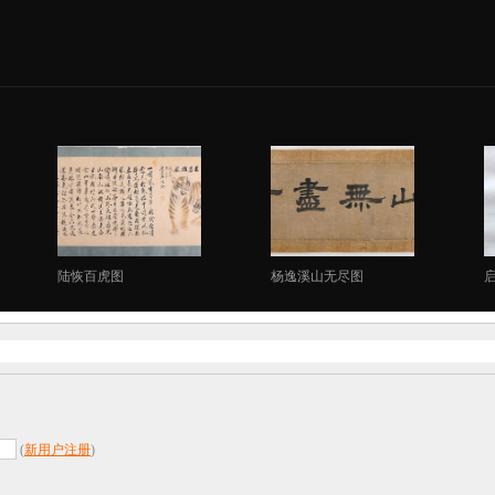
陆恢百虎图
杨逸溪山无尽图
(
新用户注册
)