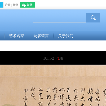
注册
|
登录
微信登录
艺术名家
访客留言
关于我们
18lh-2
(
3
/8)