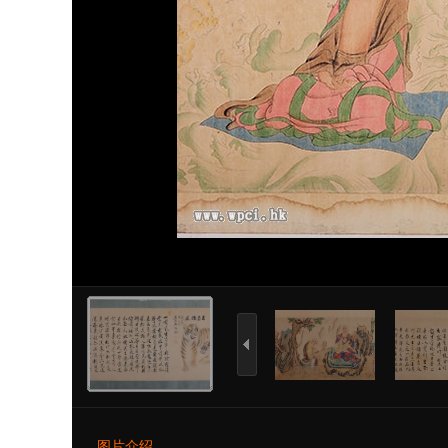
上
一
张
图片介绍