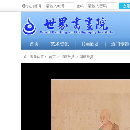
通行证 | 帐号:
密码:
首页
艺术资讯
书画欣赏
热门专题
当前位置：
首页
->
书画欣赏
->
国画欣赏