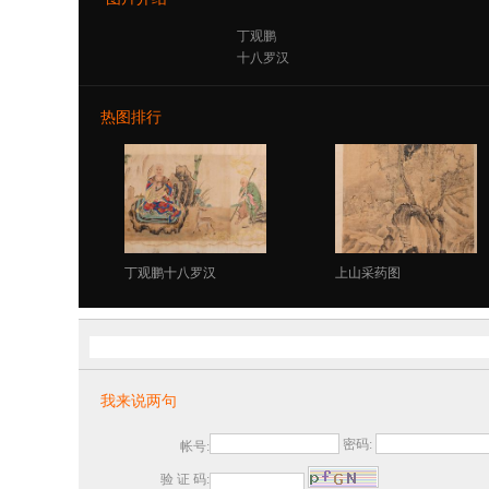
丁观鹏
十八罗汉
热图排行
丁观鹏十八罗汉
上山采药图
我来说两句
密码:
帐号:
验 证 码: