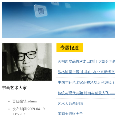
专题报道
圆明园展品首次走出国门 大部分为
张杰油画个展“山非山”在北京新绎
中国年轻艺术家正被急功近利毁掉
书画艺术大家
传统与现代共融 时尚与创意齐飞 —
责任编辑:admin
艺术大师朱屺瞻
发布时间:2009-04-19
13:55:02
国画大师张大千